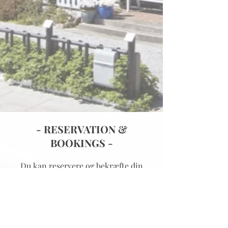
- RESERVATION &
BOOKINGS -
Du kan reservere og bekræfte din
booking
herover.
Bemærk venligst at vi kun modtager
bookinger på minimum 2
overnatninger.
Har du særlige ønsker, eller